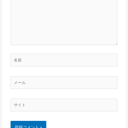
に
入
力…
名
前
メ
ー
ル
サ
イ
ト