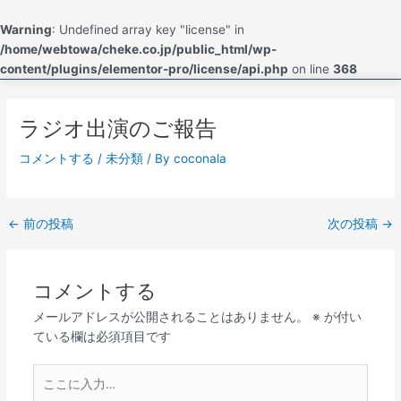
内
容
Warning
: Undefined array key "license" in
を
/home/webtowa/cheke.co.jp/public_html/wp-
ス
content/plugins/elementor-pro/license/api.php
on line
368
キ
ッ
ラジオ出演のご報告
プ
コメントする
/
未分類
/ By
coconala
←
前の投稿
次の投稿
→
コメントする
メールアドレスが公開されることはありません。
※
が付い
ている欄は必須項目です
こ
こ